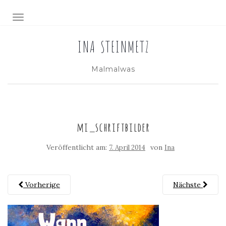
NAVIGATION EIN-/AUSSCHALTEN
INA STEINMETZ
Malmalwas
mi_schriftbilder
Veröffentlicht am:
von
7. April 2014
Ina
Vorherige
Nächste