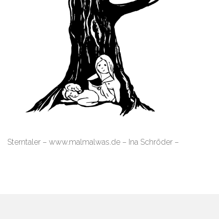
Sterntaler – www.malmalwas.de – Ina Schröder –